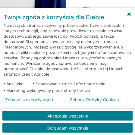
Twoja zgoda z korzyścią dla Ciebie
Na naszych stronach używamy plików cookie (tzw. ciasteczek) i
innych technologii, aby zapewnić prawidłowe działanie serwisu,
dostosowywać jego zawartość do Twoich potrzeb, a także
dostarczać Ci spersonalizowane reklamy na innych stronach
internetowych. Możesz wyrazić zgodę na wykorzystywanie lub
odrzucić pliki cookie – poza plikami niezbędnymi do funkcjonowania
serwisu. Zgody są dobrowolne i możesz je wycofać w każdym
momencie. Wyrażenie zgody sprawi, że będziemy mogli
Kredyt gotówkowy na Twoje
prezentować Ci lepiej dopasowane treści i oferty na tej i innych
stronach Credit Agricole.
wakacyjne plany
Analityka
Dopasowanie treści i ofert na stronie
Weź kredyt na to co ważne. Twoje marzenia
Marketing wykonywany przez strony trzecie
nie muszą czekać!
Zobacz szczegóły zgód
Zobacz Politykę Cookies
RRSO: 9,6%
Akceptuję wszystkie
WEŹ KREDYT
NOTA PRAWNA
Odrzucam wszystkie