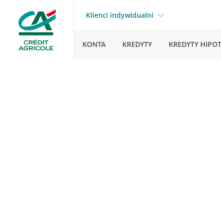
Klienci indywidualni
KONTA
KREDYTY
KREDYTY HIPO