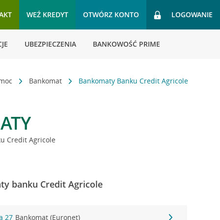
AKT
WEŹ KREDYT
OTWÓRZ KONTO
LOGOWANIE
JE
UBEZPIECZENIA
BANKOWOŚĆ PRIME
omoc
Bankomat
Bankomaty Banku Credit Agricole
ATY
 Credit Agricole
y banku Credit Agricole
a 27
Bankomat (Euronet)