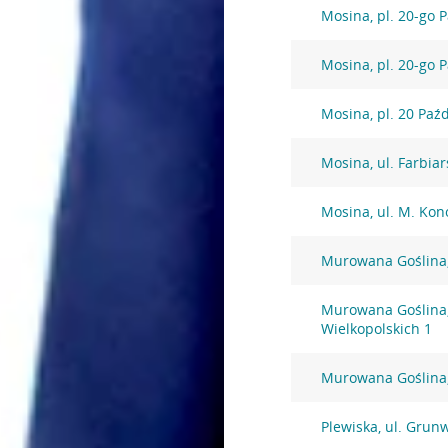
Mosina, pl. 20-go 
Mosina, pl. 20-go 
Mosina, pl. 20 Paź
Mosina, ul. Farbia
Mosina, ul. M. Kon
Murowana Goślina,
Murowana Goślina,
Wielkopolskich 1
Murowana Goślina,
Plewiska, ul. Grun