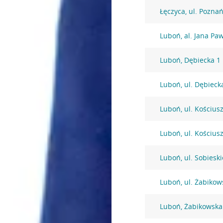
Łęczyca, ul. Pozna
Luboń, al. Jana Paw
Luboń, Dębiecka 1
Luboń, ul. Dębieck
Luboń, ul. Kościus
Luboń, ul. Kościus
Luboń, ul. Sobiesk
Luboń, ul. Żabikow
Luboń, Żabikowska