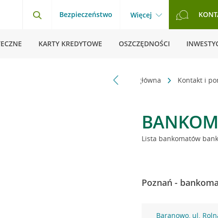
Bezpieczeństwo
KONT
Więcej
TECZNE
KARTY KREDYTOWE
OSZCZĘDNOŚCI
INWESTYC
Strona główna
Kontakt i p
BANKOM
Lista bankomatów banku
Poznań - bankomat
Baranowo, ul. Roln