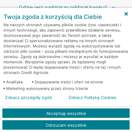
Gdzie jest najbliższy oddział banku?
Twoja zgoda z korzyścią dla Ciebie
Jeśli szukasz oddziału naszego banku, zapraszamy na
Na naszych stronach używamy plików cookie (tzw. ciasteczek) i
Gdzie znajdę numer kontaktowy do
innych technologii, aby zapewnić prawidłowe działanie serwisu,
stronę
Placówki i bankomaty
, na której znajduje się
oddziału banku?
dostosowywać jego zawartość do Twoich potrzeb, a także
wygodna wyszukiwarka.
dostarczać Ci spersonalizowane reklamy na innych stronach
Alternatywnie, możesz skorzystać z pełnej
listy naszych
internetowych. Możesz wyrazić zgodę na wykorzystywanie lub
odrzucić pliki cookie – poza plikami niezbędnymi do funkcjonowania
oddziałów
.
Bank Credit Agricole nie udostępnia ogólnego numeru
Jak umówić się z doradcą na spotkanie?
serwisu. Zgody są dobrowolne i możesz je wycofać w każdym
telefonu do placówki bankowej.
Przejdź do pytania
momencie. Wyrażenie zgody sprawi, że będziemy mogli
prezentować Ci lepiej dopasowane treści i oferty na tej i innych
Polecamy skorzystanie z możliwości wcześniejszego
Jeśli jesteś już
naszym
stronach Credit Agricole.
umówienia się z doradcą w placówce bankowej
.
Które oddziały banku czynne są dłużej?
klientem
możesz
samodzielnie
umówić się na spotkanie z
Analityka
Dopasowanie treści i ofert na stronie
Twoim doradcą w wybranym terminie. Zrób to:
Przejdź do pytania
Marketing wykonywany przez strony trzecie
Większość naszych oddziałów czynna jest w
podobnych
w
aplikacji CA24 Mobile
- po zalogowaniu kliknij w ikonę
W jakich godzinach czynne są oddziały
Zobacz szczegóły zgód
Zobacz Politykę Cookies
godzinach
. Dokładne godziny pracy uzależnione są od
kontaktu w prawym górnym rogu, a następnie w przycisk
banku Credit Agricole?
lokalnych uwarunkowań i potrzeb klientów danej placówki.
Umów nowe spotkanie –
zobacz jak to zrobić
w
serwisie CA24 eBank
- po zalogowaniu wybierz
Akceptuję wszystkie
Aby sprawdzić godziny pracy oddziałów, zapraszamy na
Zobacz wszystkie pytania
opcję Umów spotkanie
w górnym menu.
stronę
Placówki i bankomaty
, na której znajduje się
Oddziały banku Credit Agricole czynne są w
wygodna wyszukiwarka. Skorzystaj z filtra "Czynne" i
Odrzucam wszystkie
standardowych, szeroko stosowanych godzinach pracy
Jeśli
nie jesteś jeszcze naszym klientem
lub
nie korzystasz
wybierz interesującą Cię godzinę.
przedsiębiorstw i urzędów. Dokładne godziny pracy