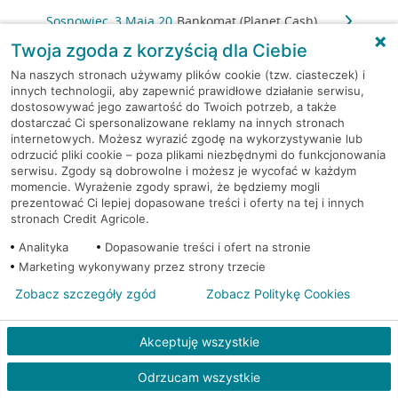
Sosnowiec, 3 Maja 20
Bankomat (Planet Cash)
Twoja zgoda z korzyścią dla Ciebie
Sosnowiec, Baczyńskiego
Bankomat (Planet
Na naszych stronach używamy plików cookie (tzw. ciasteczek) i
25D
Cash)
innych technologii, aby zapewnić prawidłowe działanie serwisu,
dostosowywać jego zawartość do Twoich potrzeb, a także
dostarczać Ci spersonalizowane reklamy na innych stronach
Sosnowiec, Bohaterów Monte
Bankomat (Planet
internetowych. Możesz wyrazić zgodę na wykorzystywanie lub
Cassino 48A
Cash)
odrzucić pliki cookie – poza plikami niezbędnymi do funkcjonowania
serwisu. Zgody są dobrowolne i możesz je wycofać w każdym
Sosnowiec, Braci
Bankomat (Planet
momencie. Wyrażenie zgody sprawi, że będziemy mogli
Mieroszewskich 51
Cash)
prezentować Ci lepiej dopasowane treści i oferty na tej i innych
stronach Credit Agricole.
Sosnowiec, Długosza 80
Bankomat (Planet Cash)
Analityka
Dopasowanie treści i ofert na stronie
Marketing wykonywany przez strony trzecie
Sosnowiec, Gen. Stefana Grota-
Bankomat
Zobacz szczegóły zgód
Zobacz Politykę Cookies
Roweckiego 40
(Planet Cash)
Akceptuję wszystkie
Sosnowiec, Główna 22
Bankomat (Planet Cash)
Odrzucam wszystkie
Sosnowiec, Główna 24
Bankomat (Planet Cash)