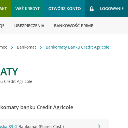
AKT
WEŹ KREDYT
OTWÓRZ KONTO
LOGOWANIE
JE
UBEZPIECZENIA
BANKOWOŚĆ PRIME
omoc
Bankomat
Bankomaty Banku Credit Agricole
ATY
 Credit Agricole
ankomaty banku Credit Agricole
wska 83 G
Bankomat (Planet Cash)