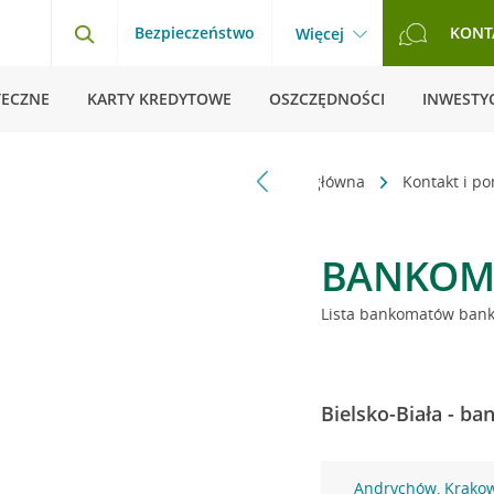
Bezpieczeństwo
KONT
Więcej
TECZNE
KARTY KREDYTOWE
OSZCZĘDNOŚCI
INWESTYC
Strona główna
Kontakt i p
BANKOM
Lista bankomatów banku
Bielsko-Biała - b
Andrychów, Krako