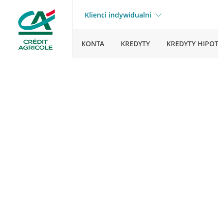
Klienci indywidualni
KONTA
KREDYTY
KREDYTY HIPO