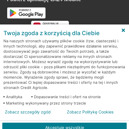
Przejdź do pytania
Twoja zgoda z korzyścią dla Ciebie
Na naszych stronach używamy plików cookie (tzw. ciasteczek) i
innych technologii, aby zapewnić prawidłowe działanie serwisu,
RODO
dostosowywać jego zawartość do Twoich potrzeb, a także
dostarczać Ci spersonalizowane reklamy na innych stronach
Regulamin serwisu
internetowych. Możesz wyrazić zgodę na wykorzystywanie lub
odrzucić pliki cookie – poza plikami niezbędnymi do funkcjonowania
Mapa serwisu
serwisu. Zgody są dobrowolne i możesz je wycofać w każdym
momencie. Wyrażenie zgody sprawi, że będziemy mogli
Polityka
Cookies
prezentować Ci lepiej dopasowane treści i oferty na tej i innych
stronach Credit Agricole.
Polityka prywatności
Analityka
Dopasowanie treści i ofert na stronie
Marketing wykonywany przez strony trzecie
Zobacz szczegóły zgód
Zobacz Politykę Cookies
© 2026 Credit Agricole Bank Polska S.A. Wszelkie prawa zastrzeżone
Akceptuję wszystkie