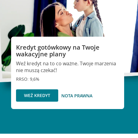
Kredyt gotówkowy na Twoje
wakacyjne plany
Weź kredyt na to co ważne. Twoje marzenia
nie muszą czekać!
RRSO: 9,6%
WEŹ KREDYT
NOTA PRAWNA