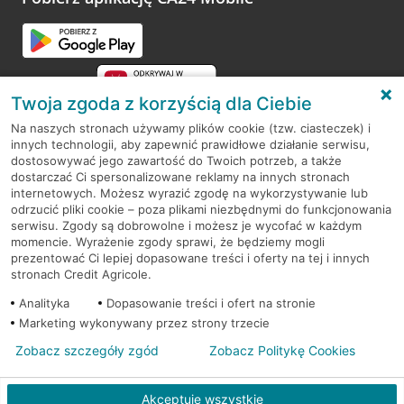
Przejdź do pytania
Twoja zgoda z korzyścią dla Ciebie
Na naszych stronach używamy plików cookie (tzw. ciasteczek) i
innych technologii, aby zapewnić prawidłowe działanie serwisu,
RODO
dostosowywać jego zawartość do Twoich potrzeb, a także
dostarczać Ci spersonalizowane reklamy na innych stronach
Regulamin serwisu
internetowych. Możesz wyrazić zgodę na wykorzystywanie lub
odrzucić pliki cookie – poza plikami niezbędnymi do funkcjonowania
Mapa serwisu
serwisu. Zgody są dobrowolne i możesz je wycofać w każdym
momencie. Wyrażenie zgody sprawi, że będziemy mogli
Polityka
Cookies
prezentować Ci lepiej dopasowane treści i oferty na tej i innych
stronach Credit Agricole.
Polityka prywatności
Analityka
Dopasowanie treści i ofert na stronie
Marketing wykonywany przez strony trzecie
Zobacz szczegóły zgód
Zobacz Politykę Cookies
© 2026 Credit Agricole Bank Polska S.A. Wszelkie prawa zastrzeżone
Akceptuję wszystkie