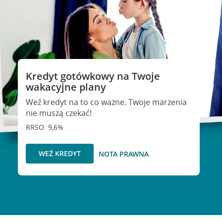
Kredyt gotówkowy na Twoje
wakacyjne plany
Weź kredyt na to co ważne. Twoje marzenia
nie muszą czekać!
RRSO: 9,6%
WEŹ KREDYT
NOTA PRAWNA