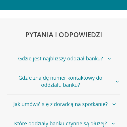
PYTANIA I ODPOWIEDZI
Gdzie jest najbliższy oddział banku?
Jeśli szukasz oddziału naszego banku, zapraszamy na
Gdzie znajdę numer kontaktowy do
stronę
Placówki i bankomaty
, na której znajduje się
oddziału banku?
wygodna wyszukiwarka.
Alternatywnie, możesz skorzystać z pełnej
listy naszych
oddziałów
.
Bank Credit Agricole nie udostępnia ogólnego numeru
Jak umówić się z doradcą na spotkanie?
telefonu do placówki bankowej.
Przejdź do pytania
Polecamy skorzystanie z możliwości wcześniejszego
Jeśli jesteś już
naszym
umówienia się z doradcą w placówce bankowej
.
Które oddziały banku czynne są dłużej?
klientem
możesz
samodzielnie
umówić się na spotkanie z