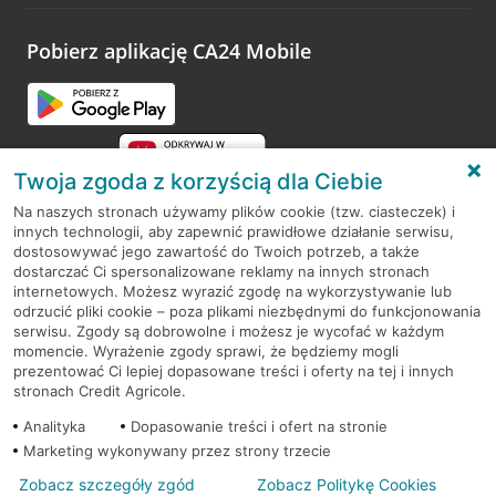
odwiedzoną placówkę i wypełnić formularz w ramach
platformy Profil Firmy w Google. Dziękujemy za wszystkie
opinie.
Pobierz aplikację CA24 Mobile
Przejdź do pytania
Twoja zgoda z korzyścią dla Ciebie
Na naszych stronach używamy plików cookie (tzw. ciasteczek) i
innych technologii, aby zapewnić prawidłowe działanie serwisu,
RODO
dostosowywać jego zawartość do Twoich potrzeb, a także
dostarczać Ci spersonalizowane reklamy na innych stronach
Regulamin serwisu
internetowych. Możesz wyrazić zgodę na wykorzystywanie lub
odrzucić pliki cookie – poza plikami niezbędnymi do funkcjonowania
Mapa serwisu
serwisu. Zgody są dobrowolne i możesz je wycofać w każdym
momencie. Wyrażenie zgody sprawi, że będziemy mogli
Polityka
Cookies
prezentować Ci lepiej dopasowane treści i oferty na tej i innych
stronach Credit Agricole.
Polityka prywatności
Analityka
Dopasowanie treści i ofert na stronie
Marketing wykonywany przez strony trzecie
Zobacz szczegóły zgód
Zobacz Politykę Cookies
© 2026 Credit Agricole Bank Polska S.A. Wszelkie prawa zastrzeżone