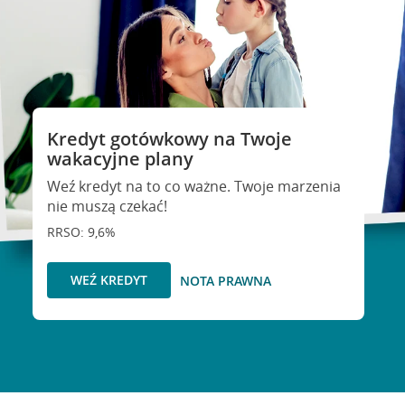
Kredyt gotówkowy na Twoje
wakacyjne plany
Weź kredyt na to co ważne. Twoje marzenia
nie muszą czekać!
RRSO: 9,6%
WEŹ KREDYT
NOTA PRAWNA