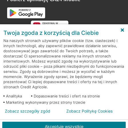
Przejdź do pytania
Twoja zgoda z korzyścią dla Ciebie
Na naszych stronach używamy plików cookie (tzw. ciasteczek) i
innych technologii, aby zapewnić prawidłowe działanie serwisu,
RODO
dostosowywać jego zawartość do Twoich potrzeb, a także
dostarczać Ci spersonalizowane reklamy na innych stronach
Regulamin serwisu
internetowych. Możesz wyrazić zgodę na wykorzystywanie lub
odrzucić pliki cookie – poza plikami niezbędnymi do funkcjonowania
Mapa serwisu
serwisu. Zgody są dobrowolne i możesz je wycofać w każdym
momencie. Wyrażenie zgody sprawi, że będziemy mogli
Polityka
Cookies
prezentować Ci lepiej dopasowane treści i oferty na tej i innych
stronach Credit Agricole.
Polityka prywatności
Analityka
Dopasowanie treści i ofert na stronie
Marketing wykonywany przez strony trzecie
Zobacz szczegóły zgód
Zobacz Politykę Cookies
© 2026 Credit Agricole Bank Polska S.A. Wszelkie prawa zastrzeżone
Akceptuję wszystkie