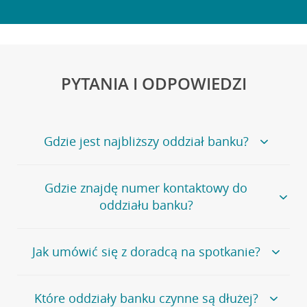
PYTANIA I ODPOWIEDZI
Gdzie jest najbliższy oddział banku?
Jeśli szukasz oddziału naszego banku, zapraszamy na
Gdzie znajdę numer kontaktowy do
stronę
Placówki i bankomaty
, na której znajduje się
oddziału banku?
wygodna wyszukiwarka.
Alternatywnie, możesz skorzystać z pełnej
listy naszych
oddziałów
.
Bank Credit Agricole nie udostępnia ogólnego numeru
Jak umówić się z doradcą na spotkanie?
telefonu do placówki bankowej.
Przejdź do pytania
Polecamy skorzystanie z możliwości wcześniejszego
Jeśli jesteś już
naszym
umówienia się z doradcą w placówce bankowej
.
Które oddziały banku czynne są dłużej?
klientem
możesz
samodzielnie
umówić się na spotkanie z