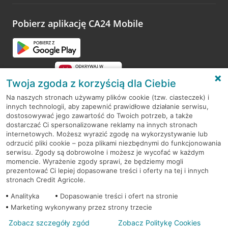
odwiedzoną placówkę i wypełnić formularz w ramach
platformy Profil Firmy w Google. Dziękujemy za wszystkie
opinie.
Pobierz aplikację CA24 Mobile
Przejdź do pytania
Twoja zgoda z korzyścią dla Ciebie
Na naszych stronach używamy plików cookie (tzw. ciasteczek) i
innych technologii, aby zapewnić prawidłowe działanie serwisu,
RODO
dostosowywać jego zawartość do Twoich potrzeb, a także
dostarczać Ci spersonalizowane reklamy na innych stronach
Regulamin serwisu
internetowych. Możesz wyrazić zgodę na wykorzystywanie lub
odrzucić pliki cookie – poza plikami niezbędnymi do funkcjonowania
Mapa serwisu
serwisu. Zgody są dobrowolne i możesz je wycofać w każdym
momencie. Wyrażenie zgody sprawi, że będziemy mogli
Polityka
Cookies
prezentować Ci lepiej dopasowane treści i oferty na tej i innych
stronach Credit Agricole.
Polityka prywatności
Analityka
Dopasowanie treści i ofert na stronie
Marketing wykonywany przez strony trzecie
Zobacz szczegóły zgód
Zobacz Politykę Cookies
© 2026 Credit Agricole Bank Polska S.A. Wszelkie prawa zastrzeżone