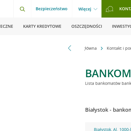
Bezpieczeństwo
KONT
Więcej
TECZNE
KARTY KREDYTOWE
OSZCZĘDNOŚCI
INWESTYC
Strona główna
Kontakt i p
BANKOM
Lista bankomatów banku
Białystok - banko
Białystok, Al. 1000