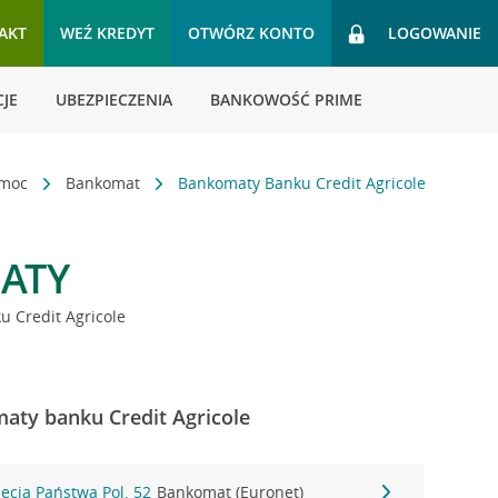
AKT
WEŹ KREDYT
OTWÓRZ KONTO
LOGOWANIE
JE
UBEZPIECZENIA
BANKOWOŚĆ PRIME
omoc
Bankomat
Bankomaty Banku Credit Agricole
ATY
 Credit Agricole
maty banku Credit Agricole
-lecia Państwa Pol. 52
Bankomat (Euronet)