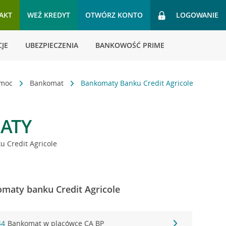
AKT
WEŹ KREDYT
OTWÓRZ KONTO
LOGOWANIE
JE
UBEZPIECZENIA
BANKOWOŚĆ PRIME
omoc
Bankomat
Bankomaty Banku Credit Agricole
ATY
 Credit Agricole
komaty banku Credit Agricole
44
Bankomat w placówce CA BP