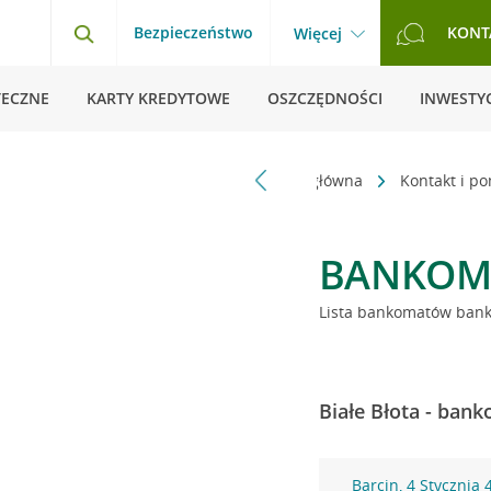
Bezpieczeństwo
KONT
Więcej
TECZNE
KARTY KREDYTOWE
OSZCZĘDNOŚCI
INWESTYC
Strona główna
Kontakt i p
BANKOM
Lista bankomatów banku
Białe Błota - ban
Barcin, 4 Stycznia 