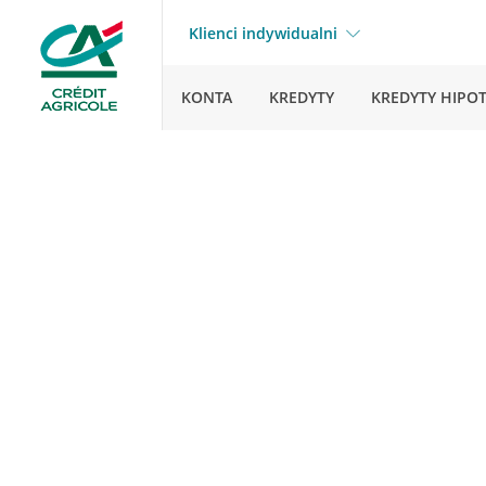
Klienci indywidualni
KONTA
KREDYTY
KREDYTY HIPO