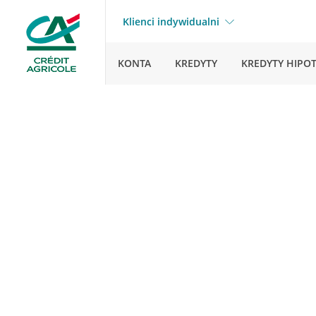
Klienci indywidualni
KONTA
KREDYTY
KREDYTY HIPO