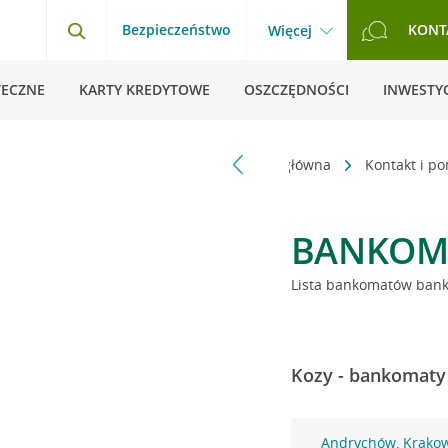
Bezpieczeństwo
KONT
Więcej
TECZNE
KARTY KREDYTOWE
OSZCZĘDNOŚCI
INWESTYC
Strona główna
Kontakt i p
BANKOM
Lista bankomatów banku
Kozy - bankomaty 
Andrychów, Krako