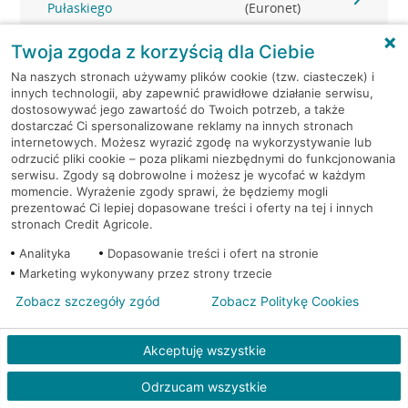
Pułaskiego
(Euronet)
Twoja zgoda z korzyścią dla Ciebie
Myszków, ul. Pułaskiego 6a
Bankomat (Euronet)
Na naszych stronach używamy plików cookie (tzw. ciasteczek) i
innych technologii, aby zapewnić prawidłowe działanie serwisu,
Oświęcim, Powstańców
Bankomat (Planet
dostosowywać jego zawartość do Twoich potrzeb, a także
Śląskich 1
Cash)
dostarczać Ci spersonalizowane reklamy na innych stronach
internetowych. Możesz wyrazić zgodę na wykorzystywanie lub
Oświęcim, ul. Powstańców
Bankomat
odrzucić pliki cookie – poza plikami niezbędnymi do funkcjonowania
serwisu. Zgody są dobrowolne i możesz je wycofać w każdym
Śląskich 1
(Euronet)
momencie. Wyrażenie zgody sprawi, że będziemy mogli
prezentować Ci lepiej dopasowane treści i oferty na tej i innych
Oświęcim, ul. Powstańców
Bankomat
stronach Credit Agricole.
Śląskich 1
(Euronet)
Analityka
Dopasowanie treści i ofert na stronie
Marketing wykonywany przez strony trzecie
Piekary Śląskie, Andaluzja
Bankomat (Planet
9-21
Cash)
Zobacz szczegóły zgód
Zobacz Politykę Cookies
Piekary Śląskie, Bytomska
Bankomat (Planet
Akceptuję wszystkie
41
Cash)
Odrzucam wszystkie
Piekary Śląskie, Bytomska
Bankomat (Planet