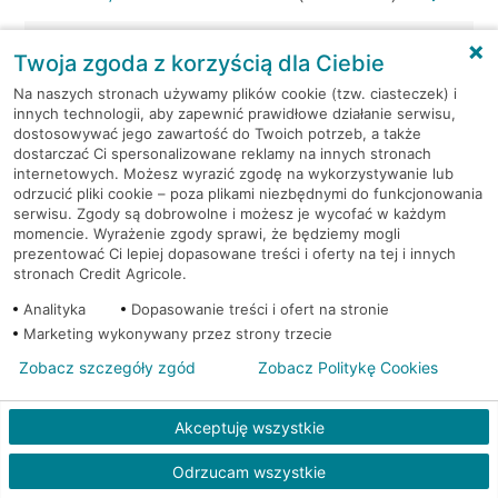
Żory, al. Zjednoczonej Europy
Bankomat
Twoja zgoda z korzyścią dla Ciebie
35
(Euronet)
Na naszych stronach używamy plików cookie (tzw. ciasteczek) i
innych technologii, aby zapewnić prawidłowe działanie serwisu,
Żory, Francuska 11
Bankomat (Planet Cash)
dostosowywać jego zawartość do Twoich potrzeb, a także
dostarczać Ci spersonalizowane reklamy na innych stronach
internetowych. Możesz wyrazić zgodę na wykorzystywanie lub
Żory, Górne Przedmieście
Bankomat (Planet
odrzucić pliki cookie – poza plikami niezbędnymi do funkcjonowania
9
Cash)
serwisu. Zgody są dobrowolne i możesz je wycofać w każdym
momencie. Wyrażenie zgody sprawi, że będziemy mogli
Żory, Katowicka 10
Bankomat (Planet Cash)
prezentować Ci lepiej dopasowane treści i oferty na tej i innych
stronach Credit Agricole.
Żory, Okrężna 2
Bankomat (Planet Cash)
Analityka
Dopasowanie treści i ofert na stronie
Marketing wykonywany przez strony trzecie
Żory, Os.Powstańców
Bankomat (Planet
Zobacz szczegóły zgód
Zobacz Politykę Cookies
Śląskich PU-8
Cash)
Akceptuję wszystkie
Żory, Pawlikowskiego
Bankomat (Planet
PU14
Cash)
Odrzucam wszystkie