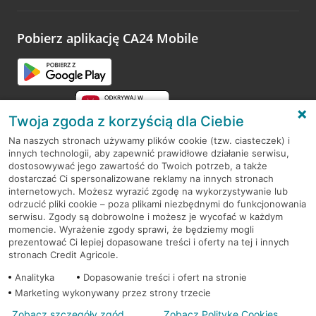
odwiedzoną placówkę i wypełnić formularz w ramach
platformy Profil Firmy w Google. Dziękujemy za wszystkie
opinie.
Pobierz aplikację CA24 Mobile
Przejdź do pytania
Twoja zgoda z korzyścią dla Ciebie
Na naszych stronach używamy plików cookie (tzw. ciasteczek) i
innych technologii, aby zapewnić prawidłowe działanie serwisu,
RODO
dostosowywać jego zawartość do Twoich potrzeb, a także
dostarczać Ci spersonalizowane reklamy na innych stronach
Regulamin serwisu
internetowych. Możesz wyrazić zgodę na wykorzystywanie lub
odrzucić pliki cookie – poza plikami niezbędnymi do funkcjonowania
Mapa serwisu
serwisu. Zgody są dobrowolne i możesz je wycofać w każdym
momencie. Wyrażenie zgody sprawi, że będziemy mogli
Polityka
Cookies
prezentować Ci lepiej dopasowane treści i oferty na tej i innych
stronach Credit Agricole.
Polityka prywatności
Analityka
Dopasowanie treści i ofert na stronie
Marketing wykonywany przez strony trzecie
Zobacz szczegóły zgód
Zobacz Politykę Cookies