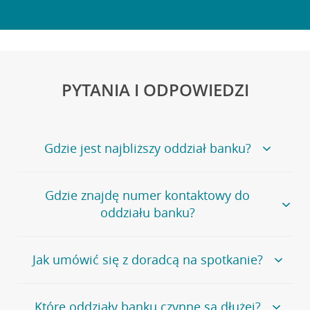
PYTANIA I ODPOWIEDZI
Gdzie jest najbliższy oddział banku?
Jeśli szukasz oddziału naszego banku, zapraszamy na
Gdzie znajdę numer kontaktowy do
stronę
Placówki i bankomaty
, na której znajduje się
oddziału banku?
wygodna wyszukiwarka.
Alternatywnie, możesz skorzystać z pełnej
listy naszych
oddziałów
.
Bank Credit Agricole nie udostępnia ogólnego numeru
Jak umówić się z doradcą na spotkanie?
telefonu do placówki bankowej.
Przejdź do pytania
Polecamy skorzystanie z możliwości wcześniejszego
Jeśli jesteś już
naszym
umówienia się z doradcą w placówce bankowej
.
Które oddziały banku czynne są dłużej?