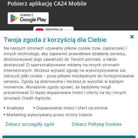
opinie.
Pobierz aplikację CA24 Mobile
Przejdź do pytania
Twoja zgoda z korzyścią dla Ciebie
Na naszych stronach używamy plików cookie (tzw. ciasteczek) i
innych technologii, aby zapewnić prawidłowe działanie serwisu,
RODO
dostosowywać jego zawartość do Twoich potrzeb, a także
dostarczać Ci spersonalizowane reklamy na innych stronach
Regulamin serwisu
internetowych. Możesz wyrazić zgodę na wykorzystywanie lub
odrzucić pliki cookie – poza plikami niezbędnymi do funkcjonowania
Mapa serwisu
serwisu. Zgody są dobrowolne i możesz je wycofać w każdym
momencie. Wyrażenie zgody sprawi, że będziemy mogli
Polityka
Cookies
prezentować Ci lepiej dopasowane treści i oferty na tej i innych
stronach Credit Agricole.
Polityka prywatności
Analityka
Dopasowanie treści i ofert na stronie
Marketing wykonywany przez strony trzecie
Zobacz szczegóły zgód
Zobacz Politykę Cookies
© 2026 Credit Agricole Bank Polska S.A. Wszelkie prawa zastrzeżone