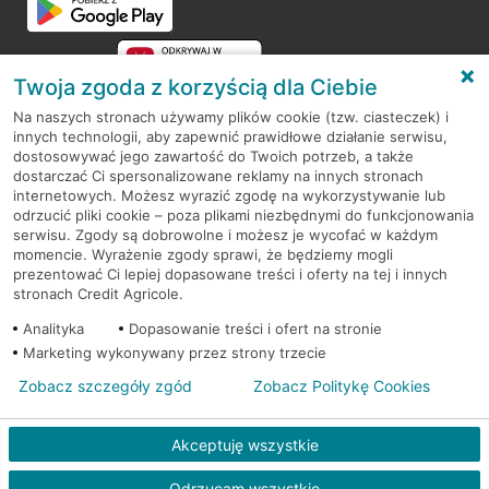
Twoja zgoda z korzyścią dla Ciebie
Na naszych stronach używamy plików cookie (tzw. ciasteczek) i
innych technologii, aby zapewnić prawidłowe działanie serwisu,
RODO
dostosowywać jego zawartość do Twoich potrzeb, a także
dostarczać Ci spersonalizowane reklamy na innych stronach
Regulamin serwisu
internetowych. Możesz wyrazić zgodę na wykorzystywanie lub
odrzucić pliki cookie – poza plikami niezbędnymi do funkcjonowania
Mapa serwisu
serwisu. Zgody są dobrowolne i możesz je wycofać w każdym
momencie. Wyrażenie zgody sprawi, że będziemy mogli
Polityka
Cookies
prezentować Ci lepiej dopasowane treści i oferty na tej i innych
stronach Credit Agricole.
Polityka prywatności
Analityka
Dopasowanie treści i ofert na stronie
Marketing wykonywany przez strony trzecie
Zobacz szczegóły zgód
Zobacz Politykę Cookies
© 2026 Credit Agricole Bank Polska S.A. Wszelkie prawa zastrzeżone
Akceptuję wszystkie
Odrzucam wszystkie