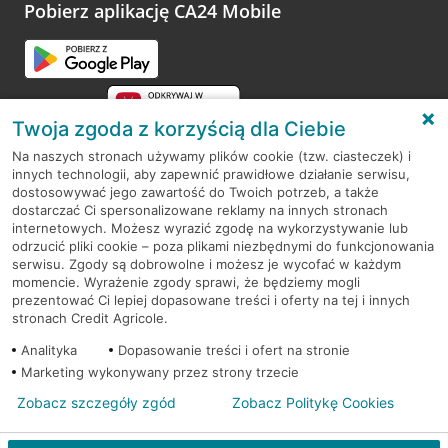
opinie.
Pobierz aplikację CA24 Mobile
Przejdź do pytania
Twoja zgoda z korzyścią dla Ciebie
Na naszych stronach używamy plików cookie (tzw. ciasteczek) i
innych technologii, aby zapewnić prawidłowe działanie serwisu,
RODO
dostosowywać jego zawartość do Twoich potrzeb, a także
dostarczać Ci spersonalizowane reklamy na innych stronach
Regulamin serwisu
internetowych. Możesz wyrazić zgodę na wykorzystywanie lub
odrzucić pliki cookie – poza plikami niezbędnymi do funkcjonowania
Mapa serwisu
serwisu. Zgody są dobrowolne i możesz je wycofać w każdym
momencie. Wyrażenie zgody sprawi, że będziemy mogli
Polityka
Cookies
prezentować Ci lepiej dopasowane treści i oferty na tej i innych
stronach Credit Agricole.
Polityka prywatności
Analityka
Dopasowanie treści i ofert na stronie
Marketing wykonywany przez strony trzecie
Zobacz szczegóły zgód
Zobacz Politykę Cookies
© 2026 Credit Agricole Bank Polska S.A. Wszelkie prawa zastrzeżone