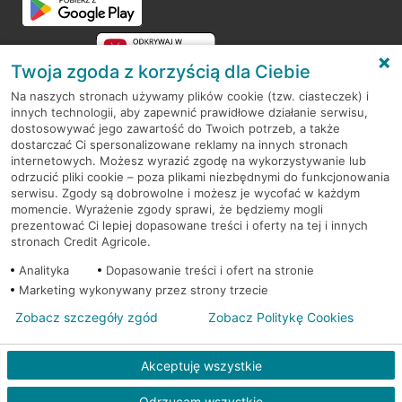
Twoja zgoda z korzyścią dla Ciebie
Na naszych stronach używamy plików cookie (tzw. ciasteczek) i
innych technologii, aby zapewnić prawidłowe działanie serwisu,
RODO
dostosowywać jego zawartość do Twoich potrzeb, a także
dostarczać Ci spersonalizowane reklamy na innych stronach
Regulamin serwisu
internetowych. Możesz wyrazić zgodę na wykorzystywanie lub
odrzucić pliki cookie – poza plikami niezbędnymi do funkcjonowania
Mapa serwisu
serwisu. Zgody są dobrowolne i możesz je wycofać w każdym
momencie. Wyrażenie zgody sprawi, że będziemy mogli
Polityka
Cookies
prezentować Ci lepiej dopasowane treści i oferty na tej i innych
stronach Credit Agricole.
Polityka prywatności
Analityka
Dopasowanie treści i ofert na stronie
Marketing wykonywany przez strony trzecie
Zobacz szczegóły zgód
Zobacz Politykę Cookies
© 2026 Credit Agricole Bank Polska S.A. Wszelkie prawa zastrzeżone
Akceptuję wszystkie
Odrzucam wszystkie