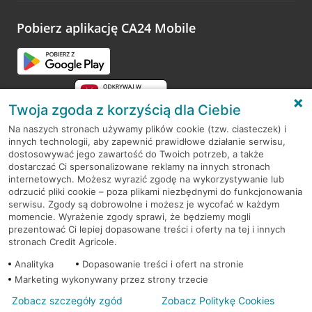
platformy Profil Firmy w Google. Dziękujemy za wszystkie
opinie.
Pobierz aplikację CA24 Mobile
Przejdź do pytania
Twoja zgoda z korzyścią dla Ciebie
Na naszych stronach używamy plików cookie (tzw. ciasteczek) i
innych technologii, aby zapewnić prawidłowe działanie serwisu,
RODO
dostosowywać jego zawartość do Twoich potrzeb, a także
dostarczać Ci spersonalizowane reklamy na innych stronach
Regulamin serwisu
internetowych. Możesz wyrazić zgodę na wykorzystywanie lub
odrzucić pliki cookie – poza plikami niezbędnymi do funkcjonowania
Mapa serwisu
serwisu. Zgody są dobrowolne i możesz je wycofać w każdym
momencie. Wyrażenie zgody sprawi, że będziemy mogli
Polityka
Cookies
prezentować Ci lepiej dopasowane treści i oferty na tej i innych
stronach Credit Agricole.
Polityka prywatności
Analityka
Dopasowanie treści i ofert na stronie
Marketing wykonywany przez strony trzecie
Zobacz szczegóły zgód
Zobacz Politykę Cookies
© 2026 Credit Agricole Bank Polska S.A. Wszelkie prawa zastrzeżone