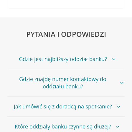
PYTANIA I ODPOWIEDZI
Gdzie jest najbliższy oddział banku?
Jeśli szukasz oddziału naszego banku, zapraszamy na
Gdzie znajdę numer kontaktowy do
stronę
Placówki i bankomaty
, na której znajduje się
oddziału banku?
wygodna wyszukiwarka.
Alternatywnie, możesz skorzystać z pełnej
listy naszych
oddziałów
.
Bank Credit Agricole nie udostępnia ogólnego numeru
Jak umówić się z doradcą na spotkanie?
telefonu do placówki bankowej.
Przejdź do pytania
Polecamy skorzystanie z możliwości wcześniejszego
Jeśli jesteś już
naszym
umówienia się z doradcą w placówce bankowej
.
Które oddziały banku czynne są dłużej?
klientem
możesz
samodzielnie
umówić się na spotkanie z