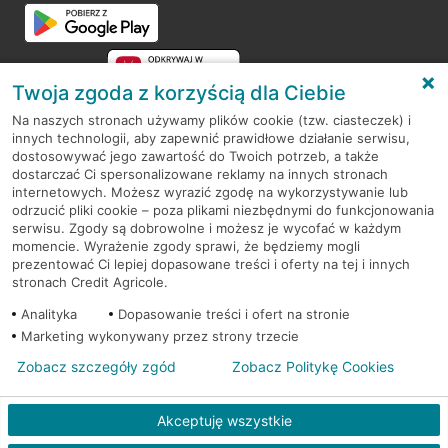
Przejdź do pytania
Twoja zgoda z korzyścią dla Ciebie
Na naszych stronach używamy plików cookie (tzw. ciasteczek) i
innych technologii, aby zapewnić prawidłowe działanie serwisu,
RODO
dostosowywać jego zawartość do Twoich potrzeb, a także
dostarczać Ci spersonalizowane reklamy na innych stronach
Regulamin serwisu
internetowych. Możesz wyrazić zgodę na wykorzystywanie lub
odrzucić pliki cookie – poza plikami niezbędnymi do funkcjonowania
Mapa serwisu
serwisu. Zgody są dobrowolne i możesz je wycofać w każdym
momencie. Wyrażenie zgody sprawi, że będziemy mogli
Polityka
Cookies
prezentować Ci lepiej dopasowane treści i oferty na tej i innych
stronach Credit Agricole.
Polityka prywatności
Analityka
Dopasowanie treści i ofert na stronie
Marketing wykonywany przez strony trzecie
Zobacz szczegóły zgód
Zobacz Politykę Cookies
© 2026 Credit Agricole Bank Polska S.A. Wszelkie prawa zastrzeżone
Akceptuję wszystkie