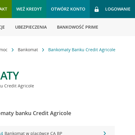
AKT
WEŹ KREDYT
OTWÓRZ KONTO
LOGOWANIE
JE
UBEZPIECZENIA
BANKOWOŚĆ PRIME
omoc
Bankomat
Bankomaty Banku Credit Agricole
ATY
 Credit Agricole
maty banku Credit Agricole
44
Bankomat w placówce CA BP