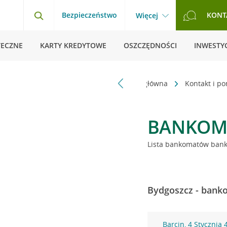
Bezpieczeństwo
KONT
Więcej
TECZNE
KARTY KREDYTOWE
OSZCZĘDNOŚCI
INWESTYC
Strona główna
Kontakt i p
BANKOM
Lista bankomatów banku
Bydgoszcz - banko
Barcin, 4 Stycznia 