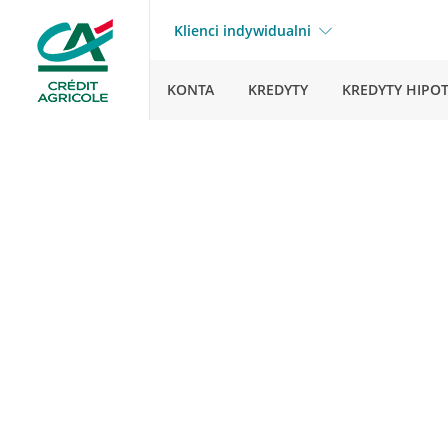
Klienci indywidualni
KONTA
KREDYTY
KREDYTY HIPO