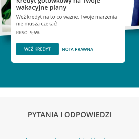
Kredyt gotówkowy na Twoje
wakacyjne plany
Weź kredyt na to co ważne. Twoje marzenia
nie muszą czekać!
RRSO: 9,6%
WEŹ KREDYT
NOTA PRAWNA
PYTANIA I ODPOWIEDZI