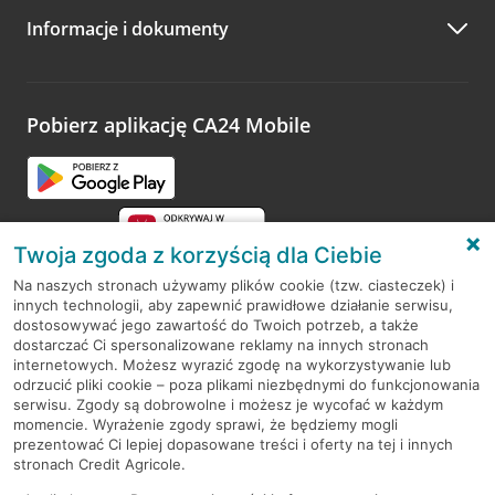
Informacje i dokumenty
Zachęcamy do podzielenia się z nami opinią o wizycie.
Wystarczy przejść na stronę
Oceń wizytę
, wyszukać
odwiedzoną placówkę i wypełnić formularz w ramach
platformy Profil Firmy w Google. Dziękujemy za wszystkie
opinie.
Pobierz aplikację CA24 Mobile
Przejdź do pytania
Twoja zgoda z korzyścią dla Ciebie
Na naszych stronach używamy plików cookie (tzw. ciasteczek) i
innych technologii, aby zapewnić prawidłowe działanie serwisu,
RODO
dostosowywać jego zawartość do Twoich potrzeb, a także
dostarczać Ci spersonalizowane reklamy na innych stronach
Regulamin serwisu
internetowych. Możesz wyrazić zgodę na wykorzystywanie lub
odrzucić pliki cookie – poza plikami niezbędnymi do funkcjonowania
Mapa serwisu
serwisu. Zgody są dobrowolne i możesz je wycofać w każdym
momencie. Wyrażenie zgody sprawi, że będziemy mogli
Polityka
Cookies
prezentować Ci lepiej dopasowane treści i oferty na tej i innych
stronach Credit Agricole.
Polityka prywatności