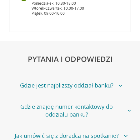
Poniedziałek: 10:30-18:00
Wtorek-Czwartek: 10:00-17:00
Piątek: 09:00-16:00
PYTANIA I ODPOWIEDZI
Gdzie jest najbliższy oddział banku?
Jeśli szukasz oddziału naszego banku, zapraszamy na
Gdzie znajdę numer kontaktowy do
stronę
Placówki i bankomaty
, na której znajduje się
oddziału banku?
wygodna wyszukiwarka.
Alternatywnie, możesz skorzystać z pełnej
listy naszych
oddziałów
.
Bank Credit Agricole nie udostępnia ogólnego numeru
Jak umówić się z doradcą na spotkanie?
telefonu do placówki bankowej.