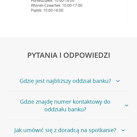
Poniedziałek: 10:00-18:00
Wtorek-Czwartek: 10:00-17:00
Piątek: 10:00-16:00
PYTANIA I ODPOWIEDZI
Gdzie jest najbliższy oddział banku?
Jeśli szukasz oddziału naszego banku, zapraszamy na
Gdzie znajdę numer kontaktowy do
stronę
Placówki i bankomaty
, na której znajduje się
oddziału banku?
wygodna wyszukiwarka.
Alternatywnie, możesz skorzystać z pełnej
listy naszych
oddziałów
.
Bank Credit Agricole nie udostępnia ogólnego numeru
Jak umówić się z doradcą na spotkanie?
telefonu do placówki bankowej.