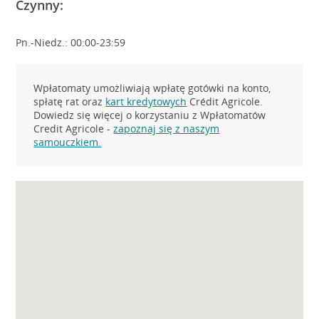
Czynny:
Pn.-Niedz.: 00:00-23:59
Wpłatomaty umożliwiają wpłatę gotówki na konto,
spłatę rat oraz
kart kredytowych
Crédit Agricole.
Dowiedz się więcej o korzystaniu z Wpłatomatów
Credit Agricole -
zapoznaj się z naszym
samouczkiem.