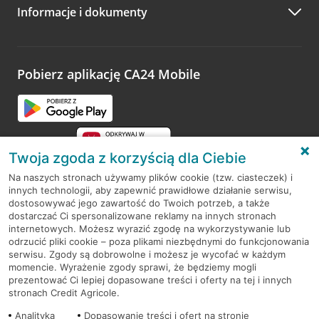
Informacje i dokumenty
Zachęcamy do podzielenia się z nami opinią o wizycie.
Wystarczy przejść na stronę
Oceń wizytę
, wyszukać
odwiedzoną placówkę i wypełnić formularz w ramach
platformy Profil Firmy w Google. Dziękujemy za wszystkie
opinie.
Pobierz aplikację CA24 Mobile
Przejdź do pytania
Twoja zgoda z korzyścią dla Ciebie
Na naszych stronach używamy plików cookie (tzw. ciasteczek) i
innych technologii, aby zapewnić prawidłowe działanie serwisu,
RODO
dostosowywać jego zawartość do Twoich potrzeb, a także
dostarczać Ci spersonalizowane reklamy na innych stronach
Regulamin serwisu
internetowych. Możesz wyrazić zgodę na wykorzystywanie lub
odrzucić pliki cookie – poza plikami niezbędnymi do funkcjonowania
Mapa serwisu
serwisu. Zgody są dobrowolne i możesz je wycofać w każdym
momencie. Wyrażenie zgody sprawi, że będziemy mogli
Polityka
Cookies
prezentować Ci lepiej dopasowane treści i oferty na tej i innych
stronach Credit Agricole.
Polityka prywatności
Analityka
Dopasowanie treści i ofert na stronie