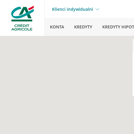
Klienci indywidualni
KONTA
KREDYTY
KREDYTY HIPO