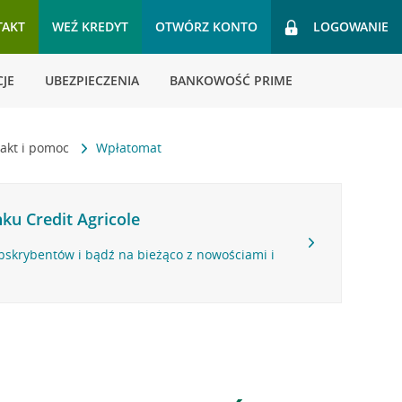
TAKT
WEŹ KREDYT
OTWÓRZ KONTO
LOGOWANIE
JE
UBEZPIECZENIA
BANKOWOŚĆ PRIME
akt i pomoc
Wpłatomat
ku Credit Agricole
bskrybentów i bądź na bieżąco z nowościami i