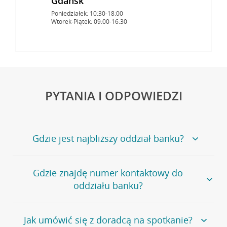
Gdańsk
Poniedziałek: 10:30-18:00
Wtorek-Piątek: 09:00-16:30
PYTANIA I ODPOWIEDZI
Gdzie jest najbliższy oddział banku?
Jeśli szukasz oddziału naszego banku, zapraszamy na
Gdzie znajdę numer kontaktowy do
stronę
Placówki i bankomaty
, na której znajduje się
oddziału banku?
wygodna wyszukiwarka.
Alternatywnie, możesz skorzystać z pełnej
listy naszych
oddziałów
.
Bank Credit Agricole nie udostępnia ogólnego numeru
Jak umówić się z doradcą na spotkanie?
telefonu do placówki bankowej.