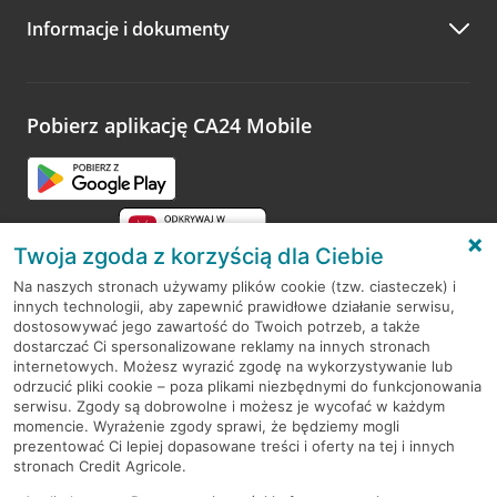
Informacje i dokumenty
Zachęcamy do podzielenia się z nami opinią o wizycie.
Wystarczy przejść na stronę
Oceń wizytę
, wyszukać
odwiedzoną placówkę i wypełnić formularz w ramach
platformy Profil Firmy w Google. Dziękujemy za wszystkie
opinie.
Pobierz aplikację CA24 Mobile
Przejdź do pytania
Twoja zgoda z korzyścią dla Ciebie
Na naszych stronach używamy plików cookie (tzw. ciasteczek) i
innych technologii, aby zapewnić prawidłowe działanie serwisu,
RODO
dostosowywać jego zawartość do Twoich potrzeb, a także
dostarczać Ci spersonalizowane reklamy na innych stronach
Regulamin serwisu
internetowych. Możesz wyrazić zgodę na wykorzystywanie lub
odrzucić pliki cookie – poza plikami niezbędnymi do funkcjonowania
Mapa serwisu
serwisu. Zgody są dobrowolne i możesz je wycofać w każdym
momencie. Wyrażenie zgody sprawi, że będziemy mogli
Polityka
Cookies
prezentować Ci lepiej dopasowane treści i oferty na tej i innych
stronach Credit Agricole.
Polityka prywatności