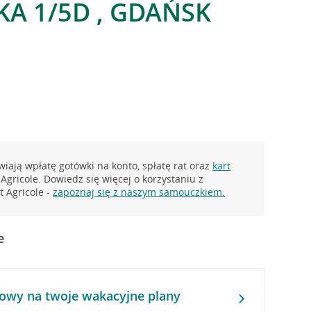
KA 1/5D , GDAŃSK
iają wpłatę gotówki na konto, spłatę rat oraz
kart
Agricole. Dowiedz się więcej o korzystaniu z
 Agricole -
zapoznaj się z naszym samouczkiem.
e
owy na twoje wakacyjne plany