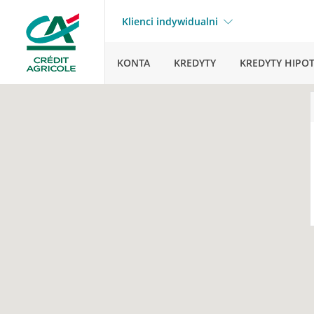
Klienci indywidualni
KONTA
KREDYTY
KREDYTY HIPO