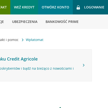
TAKT
WEŹ KREDYT
OTWÓRZ KONTO
LOGOWANIE
JE
UBEZPIECZENIA
BANKOWOŚĆ PRIME
akt i pomoc
Wpłatomat
ku Credit Agricole
bskrybentów i bądź na bieżąco z nowościami i