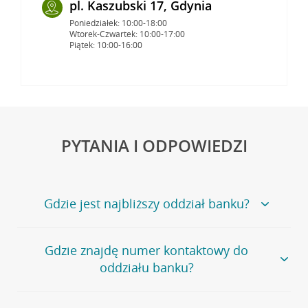
pl. Kaszubski 17, Gdynia
Poniedziałek: 10:00-18:00
Wtorek-Czwartek: 10:00-17:00
Piątek: 10:00-16:00
PYTANIA I ODPOWIEDZI
Gdzie jest najbliższy oddział banku?
Jeśli szukasz oddziału naszego banku, zapraszamy na
Gdzie znajdę numer kontaktowy do
stronę
Placówki i bankomaty
, na której znajduje się
oddziału banku?
wygodna wyszukiwarka.
Alternatywnie, możesz skorzystać z pełnej
listy naszych
oddziałów
.