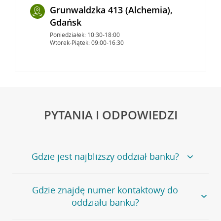
Grunwaldzka 413 (Alchemia),
Gdańsk
Poniedziałek: 10:30-18:00
Wtorek-Piątek: 09:00-16:30
PYTANIA I ODPOWIEDZI
Gdzie jest najbliższy oddział banku?
Jeśli szukasz oddziału naszego banku, zapraszamy na
Gdzie znajdę numer kontaktowy do
stronę
Placówki i bankomaty
, na której znajduje się
oddziału banku?
wygodna wyszukiwarka.