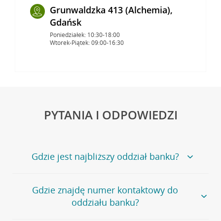
Grunwaldzka 413 (Alchemia),
Gdańsk
Poniedziałek: 10:30-18:00
Wtorek-Piątek: 09:00-16:30
PYTANIA I ODPOWIEDZI
Gdzie jest najbliższy oddział banku?
Jeśli szukasz oddziału naszego banku, zapraszamy na
Gdzie znajdę numer kontaktowy do
stronę
Placówki i bankomaty
, na której znajduje się
oddziału banku?
wygodna wyszukiwarka.