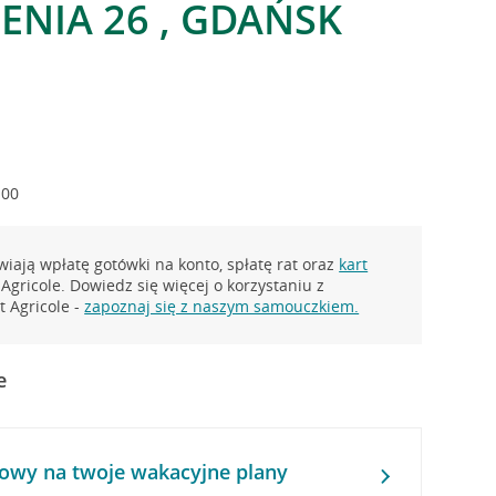
NIA 26 , GDAŃSK
:00
iają wpłatę gotówki na konto, spłatę rat oraz
kart
Agricole. Dowiedz się więcej o korzystaniu z
 Agricole -
zapoznaj się z naszym samouczkiem.
e
owy na twoje wakacyjne plany