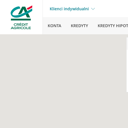
Klienci indywidualni
KONTA
KREDYTY
KREDYTY HIPO