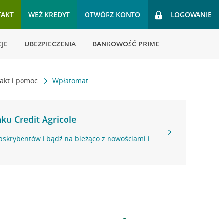
TAKT
WEŹ KREDYT
OTWÓRZ KONTO
LOGOWANIE
JE
UBEZPIECZENIA
BANKOWOŚĆ PRIME
akt i pomoc
Wpłatomat
ku Credit Agricole
bskrybentów i bądź na bieżąco z nowościami i