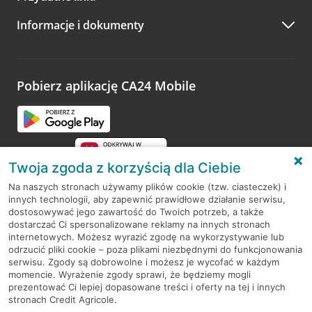
A po wizycie…
Informacje i dokumenty
Zachęcamy do podzielenia się z nami opinią o wizycie.
Wystarczy przejść na stronę
Oceń wizytę
, wyszukać
odwiedzoną placówkę i wypełnić formularz w ramach
platformy Profil Firmy w Google. Dziękujemy za wszystkie
opinie.
Pobierz aplikację CA24 Mobile
Przejdź do pytania
Twoja zgoda z korzyścią dla Ciebie
Na naszych stronach używamy plików cookie (tzw. ciasteczek) i
innych technologii, aby zapewnić prawidłowe działanie serwisu,
RODO
dostosowywać jego zawartość do Twoich potrzeb, a także
dostarczać Ci spersonalizowane reklamy na innych stronach
Regulamin serwisu
internetowych. Możesz wyrazić zgodę na wykorzystywanie lub
odrzucić pliki cookie – poza plikami niezbędnymi do funkcjonowania
Mapa serwisu
serwisu. Zgody są dobrowolne i możesz je wycofać w każdym
momencie. Wyrażenie zgody sprawi, że będziemy mogli
Polityka
Cookies
prezentować Ci lepiej dopasowane treści i oferty na tej i innych
stronach Credit Agricole.