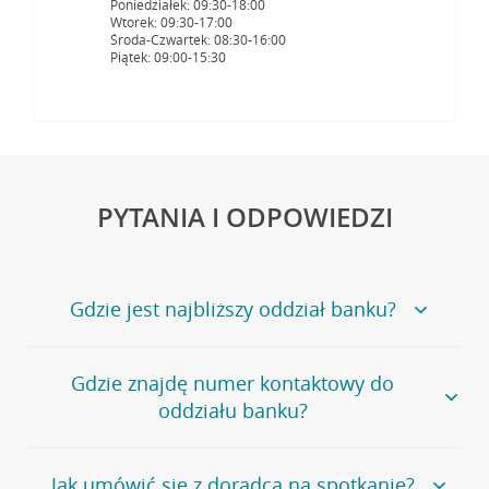
Poniedziałek: 09:30-18:00
Wtorek: 09:30-17:00
Środa-Czwartek: 08:30-16:00
Piątek: 09:00-15:30
PYTANIA I ODPOWIEDZI
Gdzie jest najbliższy oddział banku?
Jeśli szukasz oddziału naszego banku, zapraszamy na
Gdzie znajdę numer kontaktowy do
stronę
Placówki i bankomaty
, na której znajduje się
oddziału banku?
wygodna wyszukiwarka.
Alternatywnie, możesz skorzystać z pełnej
listy naszych
oddziałów
.
Bank Credit Agricole nie udostępnia ogólnego numeru
Jak umówić się z doradcą na spotkanie?