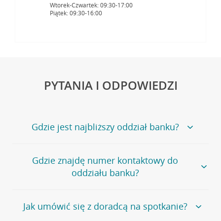
Wtorek-Czwartek: 09:30-17:00
Piątek: 09:30-16:00
PYTANIA I ODPOWIEDZI
Gdzie jest najbliższy oddział banku?
Jeśli szukasz oddziału naszego banku, zapraszamy na
Gdzie znajdę numer kontaktowy do
stronę
Placówki i bankomaty
, na której znajduje się
oddziału banku?
wygodna wyszukiwarka.
Alternatywnie, możesz skorzystać z pełnej
listy naszych
oddziałów
.
Bank Credit Agricole nie udostępnia ogólnego numeru
Jak umówić się z doradcą na spotkanie?
telefonu do placówki bankowej.
Przejdź do pytania