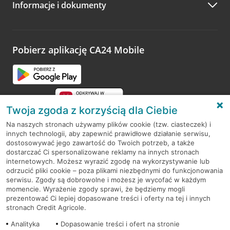
Informacje i dokumenty
Zachęcamy do podzielenia się z nami opinią o wizycie.
Wystarczy przejść na stronę
Oceń wizytę
, wyszukać
odwiedzoną placówkę i wypełnić formularz w ramach
platformy Profil Firmy w Google. Dziękujemy za wszystkie
opinie.
Pobierz aplikację CA24 Mobile
Przejdź do pytania
Twoja zgoda z korzyścią dla Ciebie
Na naszych stronach używamy plików cookie (tzw. ciasteczek) i
innych technologii, aby zapewnić prawidłowe działanie serwisu,
RODO
dostosowywać jego zawartość do Twoich potrzeb, a także
dostarczać Ci spersonalizowane reklamy na innych stronach
Regulamin serwisu
internetowych. Możesz wyrazić zgodę na wykorzystywanie lub
odrzucić pliki cookie – poza plikami niezbędnymi do funkcjonowania
Mapa serwisu
serwisu. Zgody są dobrowolne i możesz je wycofać w każdym
momencie. Wyrażenie zgody sprawi, że będziemy mogli
Polityka
Cookies
prezentować Ci lepiej dopasowane treści i oferty na tej i innych
stronach Credit Agricole.
Polityka prywatności
Analityka
Dopasowanie treści i ofert na stronie