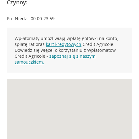
Czynny:
Pn.-Niedz.: 00:00-23:59
Wpłatomaty umożliwiają wpłatę gotówki na konto,
spłatę rat oraz
kart kredytowych
Crédit Agricole.
Dowiedz się więcej o korzystaniu z Wpłatomatów
Credit Agricole -
zapoznaj się z naszym
samouczkiem.