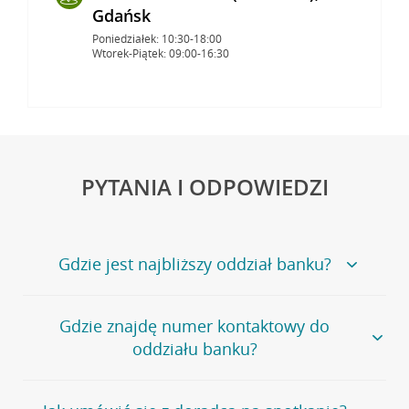
Gdańsk
Poniedziałek: 10:30-18:00
Wtorek-Piątek: 09:00-16:30
PYTANIA I ODPOWIEDZI
Gdzie jest najbliższy oddział banku?
Jeśli szukasz oddziału naszego banku, zapraszamy na
Gdzie znajdę numer kontaktowy do
stronę
Placówki i bankomaty
, na której znajduje się
oddziału banku?
wygodna wyszukiwarka.
Alternatywnie, możesz skorzystać z pełnej
listy naszych
oddziałów
.
Bank Credit Agricole nie udostępnia ogólnego numeru