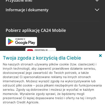
Przydatne linki
A po wizycie…
Informacje i dokumenty
Zachęcamy do podzielenia się z nami opinią o wizycie.
Wystarczy przejść na stronę
Oceń wizytę
, wyszukać
odwiedzoną placówkę i wypełnić formularz w ramach
platformy Profil Firmy w Google. Dziękujemy za wszystkie
opinie.
Pobierz aplikację CA24 Mobile
Przejdź do pytania
Twoja zgoda z korzyścią dla Ciebie
Na naszych stronach używamy plików cookie (tzw. ciasteczek) i
innych technologii, aby zapewnić prawidłowe działanie serwisu,
RODO
dostosowywać jego zawartość do Twoich potrzeb, a także
dostarczać Ci spersonalizowane reklamy na innych stronach
Regulamin serwisu
internetowych. Możesz wyrazić zgodę na wykorzystywanie lub
odrzucić pliki cookie – poza plikami niezbędnymi do funkcjonowania
Mapa serwisu
serwisu. Zgody są dobrowolne i możesz je wycofać w każdym
momencie. Wyrażenie zgody sprawi, że będziemy mogli
Polityka
Cookies
prezentować Ci lepiej dopasowane treści i oferty na tej i innych
stronach Credit Agricole.