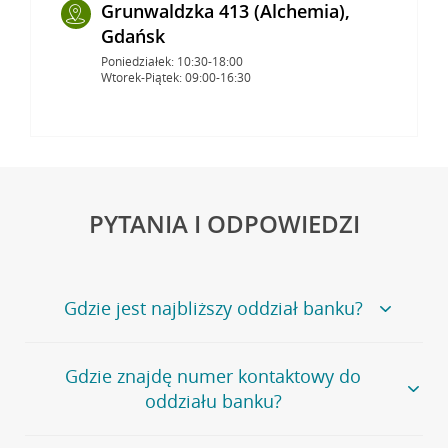
Grunwaldzka 413 (Alchemia),
Gdańsk
Poniedziałek: 10:30-18:00
Wtorek-Piątek: 09:00-16:30
PYTANIA I ODPOWIEDZI
Gdzie jest najbliższy oddział banku?
Jeśli szukasz oddziału naszego banku, zapraszamy na
Gdzie znajdę numer kontaktowy do
stronę
Placówki i bankomaty
, na której znajduje się
oddziału banku?
wygodna wyszukiwarka.
Alternatywnie, możesz skorzystać z pełnej
listy naszych