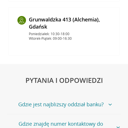
Grunwaldzka 413 (Alchemia),
Gdańsk
Poniedziałek: 10:30-18:00
Wtorek-Piątek: 09:00-16:30
PYTANIA I ODPOWIEDZI
Gdzie jest najbliższy oddział banku?
Jeśli szukasz oddziału naszego banku, zapraszamy na
Gdzie znajdę numer kontaktowy do
stronę
Placówki i bankomaty
, na której znajduje się