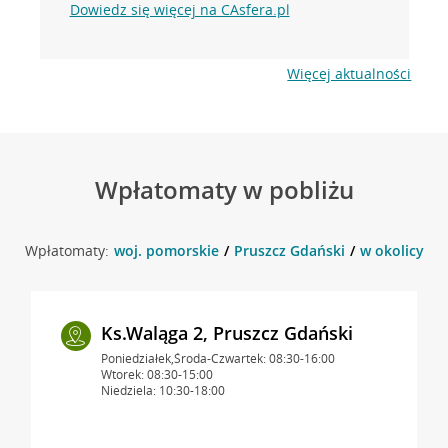
Dowiedz się więcej na CAsfera.pl
Więcej aktualności
Wpłatomaty w pobliżu
Wpłatomaty:
woj. pomorskie
Pruszcz Gdański
w okolicy ul.
Ks.Waląga 2, Pruszcz Gdański
Poniedziałek,Środa-Czwartek: 08:30-16:00
Wtorek: 08:30-15:00
Niedziela: 10:30-18:00