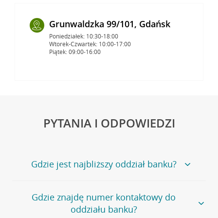
Grunwaldzka 99/101, Gdańsk
Poniedziałek: 10:30-18:00
Wtorek-Czwartek: 10:00-17:00
Piątek: 09:00-16:00
PYTANIA I ODPOWIEDZI
Gdzie jest najbliższy oddział banku?
Jeśli szukasz oddziału naszego banku, zapraszamy na
Gdzie znajdę numer kontaktowy do
stronę
Placówki i bankomaty
, na której znajduje się
oddziału banku?
wygodna wyszukiwarka.