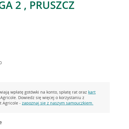
GA 2 , PRUSZCZ
I
0
iają wpłatę gotówki na konto, spłatę rat oraz
kart
Agricole. Dowiedz się więcej o korzystaniu z
 Agricole -
zapoznaj się z naszym samouczkiem.
e