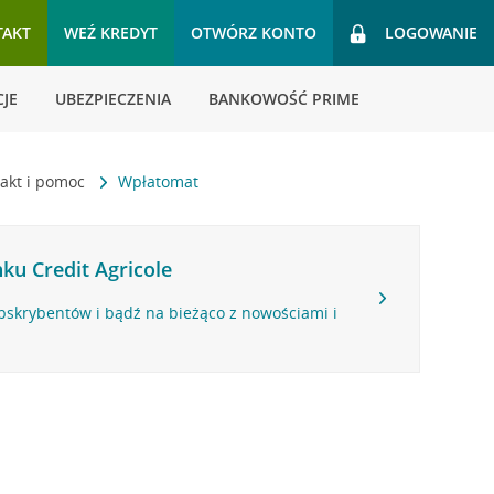
TAKT
WEŹ KREDYT
OTWÓRZ KONTO
LOGOWANIE
JE
UBEZPIECZENIA
BANKOWOŚĆ PRIME
akt i pomoc
Wpłatomat
ku Credit Agricole
bskrybentów i bądź na bieżąco z nowościami i