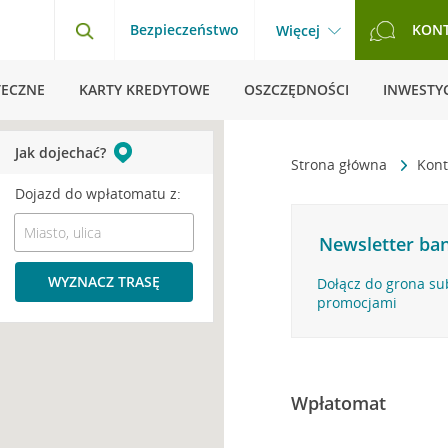
Bezpieczeństwo
KON
Więcej
TECZNE
KARTY KREDYTOWE
OSZCZĘDNOŚCI
INWESTYC
Jak dojechać?
Strona główna
Kont
Dojazd do wpłatomatu z:
Newsletter ban
WYZNACZ TRASĘ
Dołącz do grona su
promocjami
Wpłatomat