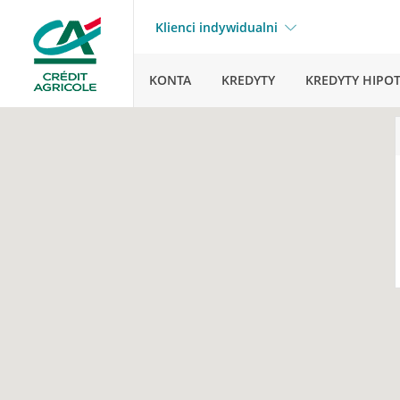
Klienci indywidualni
KONTA
KREDYTY
KREDYTY HIPO