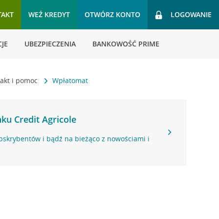
TAKT
WEŹ KREDYT
OTWÓRZ KONTO
LOGOWANIE
JE
UBEZPIECZENIA
BANKOWOŚĆ PRIME
akt i pomoc
Wpłatomat
ku Credit Agricole
bskrybentów i bądź na bieżąco z nowościami i