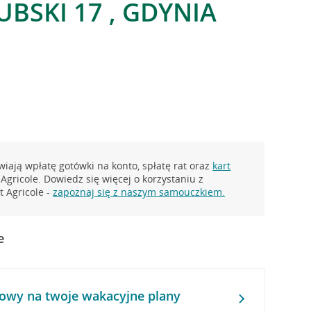
UBSKI 17 , GDYNIA
iają wpłatę gotówki na konto, spłatę rat oraz
kart
Agricole. Dowiedz się więcej o korzystaniu z
 Agricole -
zapoznaj się z naszym samouczkiem.
e
owy na twoje wakacyjne plany