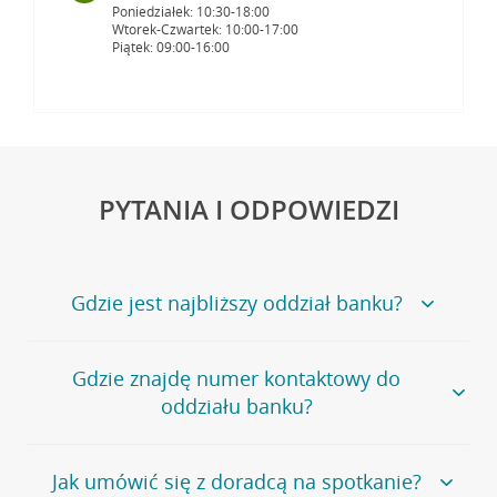
Poniedziałek: 10:30-18:00
Wtorek-Czwartek: 10:00-17:00
Piątek: 09:00-16:00
PYTANIA I ODPOWIEDZI
Gdzie jest najbliższy oddział banku?
Jeśli szukasz oddziału naszego banku, zapraszamy na
Gdzie znajdę numer kontaktowy do
stronę
Placówki i bankomaty
, na której znajduje się
oddziału banku?
wygodna wyszukiwarka.
Alternatywnie, możesz skorzystać z pełnej
listy naszych
oddziałów
.
Bank Credit Agricole nie udostępnia ogólnego numeru
Jak umówić się z doradcą na spotkanie?
telefonu do placówki bankowej.