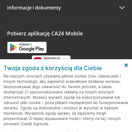
Informacje i dokumenty
Zachęcamy do podzielenia się z nami opinią o wizycie.
Wystarczy przejść na stronę
Oceń wizytę
, wyszukać
odwiedzoną placówkę i wypełnić formularz w ramach
platformy Profil Firmy w Google. Dziękujemy za wszystkie
opinie.
Pobierz aplikację CA24 Mobile
Przejdź do pytania
Twoja zgoda z korzyścią dla Ciebie
Na naszych stronach używamy plików cookie (tzw. ciasteczek) i
innych technologii, aby zapewnić prawidłowe działanie serwisu,
RODO
dostosowywać jego zawartość do Twoich potrzeb, a także
dostarczać Ci spersonalizowane reklamy na innych stronach
Regulamin serwisu
internetowych. Możesz wyrazić zgodę na wykorzystywanie lub
odrzucić pliki cookie – poza plikami niezbędnymi do funkcjonowania
Mapa serwisu
serwisu. Zgody są dobrowolne i możesz je wycofać w każdym
momencie. Wyrażenie zgody sprawi, że będziemy mogli
Polityka
Cookies
prezentować Ci lepiej dopasowane treści i oferty na tej i innych
stronach Credit Agricole.
Polityka prywatności