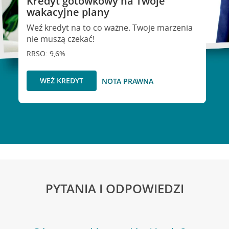
Kredyt gotówkowy na Twoje
wakacyjne plany
Weź kredyt na to co ważne. Twoje marzenia
nie muszą czekać!
RRSO: 9,6%
WEŹ KREDYT
NOTA PRAWNA
PYTANIA I ODPOWIEDZI