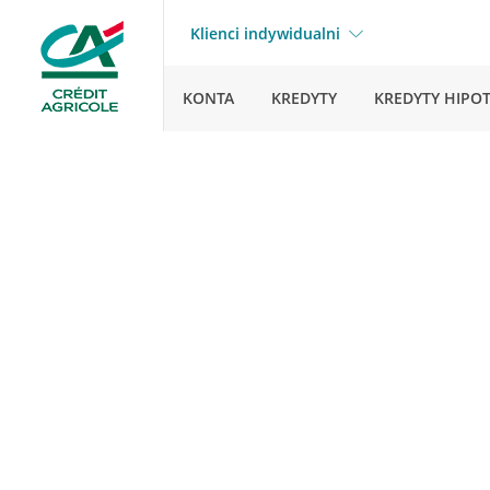
Klienci indywidualni
KONTA
KREDYTY
KREDYTY HIPO