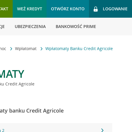
TAKT
WEŹ KREDYT
OTWÓRZ KONTO
LOGOWANIE
JE
UBEZPIECZENIA
BANKOWOŚĆ PRIME
omoc
Wpłatomat
Wpłatomaty Banku Credit Agricole
MATY
u Credit Agricole
ty banku Credit Agricole
a 2