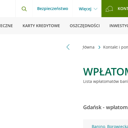
Bezpieczeństwo
KON
Więcej
TECZNE
KARTY KREDYTOWE
OSZCZĘDNOŚCI
INWESTYC
Strona główna
Kontakt i p
WPŁATO
Lista wpłatomatów bank
Gdańsk - wpłatoma
Banino, Borowieck