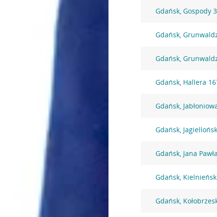
Gdańsk, Gospody 
Gdańsk, Grunwald
Gdańsk, Grunwald
Gdańsk, Hallera 16
Gdańsk, Jabłoniow
Gdańsk, Jagiellońs
Gdańsk, Jana Pawła
Gdańsk, Kielnieńsk
Gdańsk, Kołobrzes