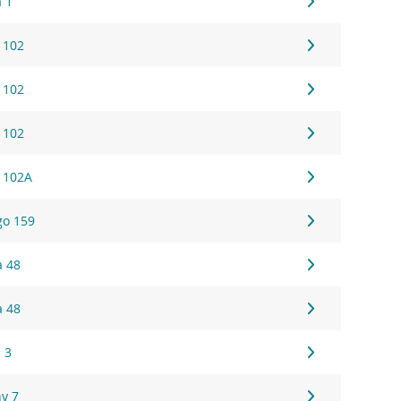
a 1
 102
 102
 102
 102A
go 159
a 48
a 48
 3
ny 7