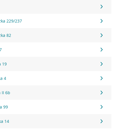
3
zka 229/237
zka 82
7
a 19
ka 4
 II 6b
a 99
ka 14