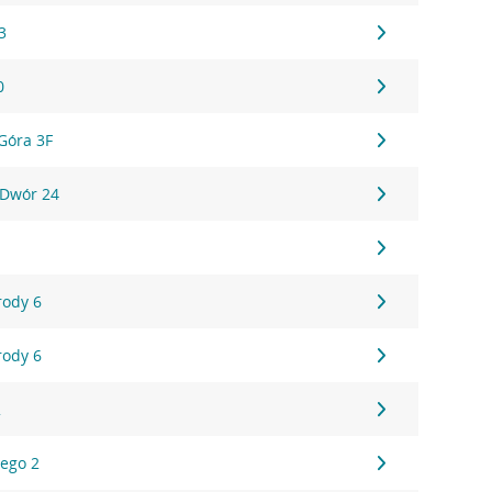
3
0
Góra 3F
 Dwór 24
rody 6
rody 6
2
iego 2