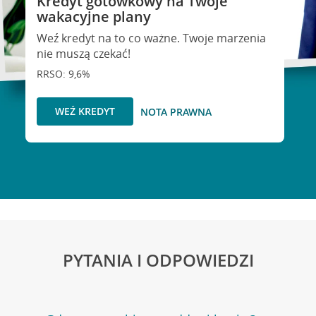
Kredyt gotówkowy na Twoje
wakacyjne plany
Weź kredyt na to co ważne. Twoje marzenia
nie muszą czekać!
RRSO: 9,6%
WEŹ KREDYT
NOTA PRAWNA
PYTANIA I ODPOWIEDZI