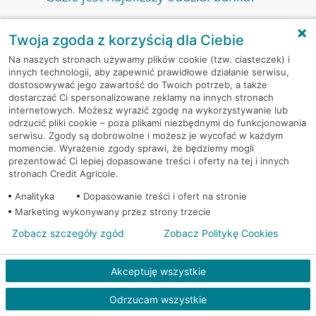
Twoja zgoda z korzyścią dla Ciebie
Jeśli szukasz oddziału naszego banku, zapraszamy na
Gdzie znajdę numer kontaktowy do
stronę
Placówki i bankomaty
, na której znajduje się
Na naszych stronach używamy plików cookie (tzw. ciasteczek) i
oddziału banku?
wygodna wyszukiwarka.
innych technologii, aby zapewnić prawidłowe działanie serwisu,
dostosowywać jego zawartość do Twoich potrzeb, a także
Alternatywnie, możesz skorzystać z pełnej
listy naszych
dostarczać Ci spersonalizowane reklamy na innych stronach
oddziałów
.
Bank Credit Agricole nie udostępnia ogólnego numeru
Jak umówić się z doradcą na spotkanie?
internetowych. Możesz wyrazić zgodę na wykorzystywanie lub
telefonu do placówki bankowej.
odrzucić pliki cookie – poza plikami niezbędnymi do funkcjonowania
Przejdź do pytania
serwisu. Zgody są dobrowolne i możesz je wycofać w każdym
Polecamy skorzystanie z możliwości wcześniejszego
momencie. Wyrażenie zgody sprawi, że będziemy mogli
Jeśli jesteś już
naszym
umówienia się z doradcą w placówce bankowej
.
Które oddziały banku czynne są dłużej?
prezentować Ci lepiej dopasowane treści i oferty na tej i innych
klientem
możesz
samodzielnie
umówić się na spotkanie z
stronach Credit Agricole.
Twoim doradcą w wybranym terminie. Zrób to:
Przejdź do pytania
Analityka
Dopasowanie treści i ofert na stronie
Większość naszych oddziałów czynna jest w
podobnych
w
aplikacji CA24 Mobile
- po zalogowaniu kliknij w ikonę
W jakich godzinach czynne są oddziały
Marketing wykonywany przez strony trzecie
godzinach
. Dokładne godziny pracy uzależnione są od
kontaktu w prawym górnym rogu, a następnie w przycisk
banku Credit Agricole?
lokalnych uwarunkowań i potrzeb klientów danej placówki.
Umów nowe spotkanie –
zobacz jak to zrobić
Zobacz szczegóły zgód
Zobacz Politykę Cookies
w
serwisie CA24 eBank
- po zalogowaniu wybierz
Aby sprawdzić godziny pracy oddziałów, zapraszamy na
Zobacz wszystkie pytania
opcję Umów spotkanie
w górnym menu.
stronę
Placówki i bankomaty
, na której znajduje się
Oddziały banku Credit Agricole czynne są w
Akceptuję wszystkie
wygodna wyszukiwarka. Skorzystaj z filtra "Czynne" i
standardowych, szeroko stosowanych godzinach pracy
Jeśli
nie jesteś jeszcze naszym klientem
lub
nie korzystasz
wybierz interesującą Cię godzinę.
przedsiębiorstw i urzędów. Dokładne godziny pracy
z bankowości elektronicznej
możesz umówić się na
Odrzucam wszystkie
poszczególnych placówek znajdują się na
naszej stronie
spotkanie:
Przejdź do pytania