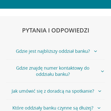
PYTANIA I ODPOWIEDZI
Gdzie jest najbliższy oddział banku?
Jeśli szukasz oddziału naszego banku, zapraszamy na
Gdzie znajdę numer kontaktowy do
stronę
Placówki i bankomaty
, na której znajduje się
oddziału banku?
wygodna wyszukiwarka.
Alternatywnie, możesz skorzystać z pełnej
listy naszych
oddziałów
.
Bank Credit Agricole nie udostępnia ogólnego numeru
Jak umówić się z doradcą na spotkanie?
telefonu do placówki bankowej.
Przejdź do pytania
Polecamy skorzystanie z możliwości wcześniejszego
Jeśli jesteś już
naszym
umówienia się z doradcą w placówce bankowej
.
Które oddziały banku czynne są dłużej?
klientem
możesz
samodzielnie
umówić się na spotkanie z