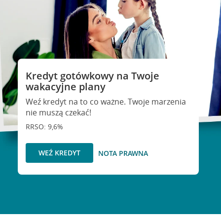
Kredyt gotówkowy na Twoje
wakacyjne plany
Weź kredyt na to co ważne. Twoje marzenia
nie muszą czekać!
RRSO: 9,6%
WEŹ KREDYT
NOTA PRAWNA