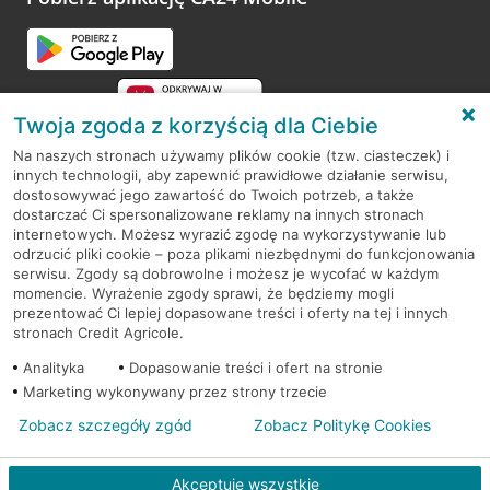
Przejdź do pytania
Twoja zgoda z korzyścią dla Ciebie
Na naszych stronach używamy plików cookie (tzw. ciasteczek) i
innych technologii, aby zapewnić prawidłowe działanie serwisu,
RODO
dostosowywać jego zawartość do Twoich potrzeb, a także
dostarczać Ci spersonalizowane reklamy na innych stronach
Regulamin serwisu
internetowych. Możesz wyrazić zgodę na wykorzystywanie lub
odrzucić pliki cookie – poza plikami niezbędnymi do funkcjonowania
Mapa serwisu
serwisu. Zgody są dobrowolne i możesz je wycofać w każdym
momencie. Wyrażenie zgody sprawi, że będziemy mogli
Polityka
Cookies
prezentować Ci lepiej dopasowane treści i oferty na tej i innych
stronach Credit Agricole.
Polityka prywatności
Analityka
Dopasowanie treści i ofert na stronie
Marketing wykonywany przez strony trzecie
Zobacz szczegóły zgód
Zobacz Politykę Cookies
© 2026 Credit Agricole Bank Polska S.A. Wszelkie prawa zastrzeżone
Akceptuję wszystkie