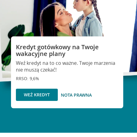
Kredyt gotówkowy na Twoje
wakacyjne plany
Weź kredyt na to co ważne. Twoje marzenia
nie muszą czekać!
RRSO: 9,6%
WEŹ KREDYT
NOTA PRAWNA