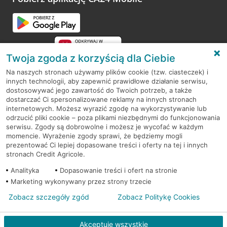
Przejdź do pytania
Twoja zgoda z korzyścią dla Ciebie
Na naszych stronach używamy plików cookie (tzw. ciasteczek) i
innych technologii, aby zapewnić prawidłowe działanie serwisu,
RODO
dostosowywać jego zawartość do Twoich potrzeb, a także
dostarczać Ci spersonalizowane reklamy na innych stronach
Regulamin serwisu
internetowych. Możesz wyrazić zgodę na wykorzystywanie lub
odrzucić pliki cookie – poza plikami niezbędnymi do funkcjonowania
Mapa serwisu
serwisu. Zgody są dobrowolne i możesz je wycofać w każdym
momencie. Wyrażenie zgody sprawi, że będziemy mogli
Polityka
Cookies
prezentować Ci lepiej dopasowane treści i oferty na tej i innych
stronach Credit Agricole.
Polityka prywatności
Analityka
Dopasowanie treści i ofert na stronie
Marketing wykonywany przez strony trzecie
Zobacz szczegóły zgód
Zobacz Politykę Cookies
© 2026 Credit Agricole Bank Polska S.A. Wszelkie prawa zastrzeżone
Akceptuję wszystkie