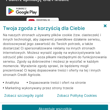
Przejdź do pytania
Twoja zgoda z korzyścią dla Ciebie
Na naszych stronach używamy plików cookie (tzw. ciasteczek) i
innych technologii, aby zapewnić prawidłowe działanie serwisu,
RODO
dostosowywać jego zawartość do Twoich potrzeb, a także
dostarczać Ci spersonalizowane reklamy na innych stronach
Regulamin serwisu
internetowych. Możesz wyrazić zgodę na wykorzystywanie lub
odrzucić pliki cookie – poza plikami niezbędnymi do funkcjonowania
Mapa serwisu
serwisu. Zgody są dobrowolne i możesz je wycofać w każdym
momencie. Wyrażenie zgody sprawi, że będziemy mogli
Polityka
Cookies
prezentować Ci lepiej dopasowane treści i oferty na tej i innych
stronach Credit Agricole.
Polityka prywatności
Analityka
Dopasowanie treści i ofert na stronie
Marketing wykonywany przez strony trzecie
Zobacz szczegóły zgód
Zobacz Politykę Cookies
© 2026 Credit Agricole Bank Polska S.A. Wszelkie prawa zastrzeżone
Akceptuję wszystkie