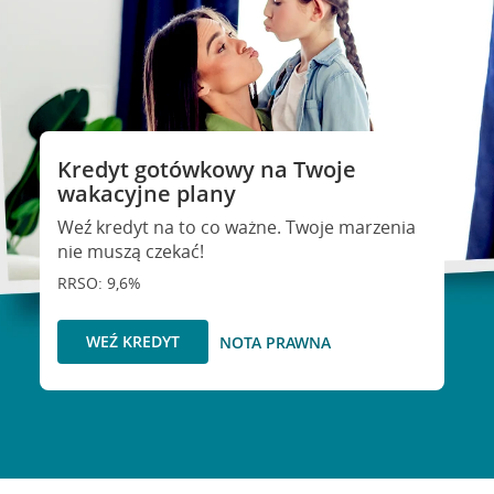
Kredyt gotówkowy na Twoje
wakacyjne plany
Weź kredyt na to co ważne. Twoje marzenia
nie muszą czekać!
RRSO: 9,6%
WEŹ KREDYT
NOTA PRAWNA